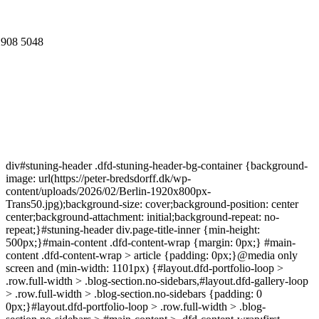
CVR
2908 5048
div#stuning-header .dfd-stuning-header-bg-container {background-
image: url(https://peter-bredsdorff.dk/wp-
content/uploads/2026/02/Berlin-1920x800px-
Trans50.jpg);background-size: cover;background-position: center
center;background-attachment: initial;background-repeat: no-
repeat;}#stuning-header div.page-title-inner {min-height:
500px;}#main-content .dfd-content-wrap {margin: 0px;} #main-
content .dfd-content-wrap > article {padding: 0px;}@media only
screen and (min-width: 1101px) {#layout.dfd-portfolio-loop >
.row.full-width > .blog-section.no-sidebars,#layout.dfd-gallery-loop
> .row.full-width > .blog-section.no-sidebars {padding: 0
0px;}#layout.dfd-portfolio-loop > .row.full-width > .blog-