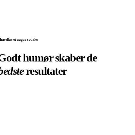
hasellus et augue sodales
Godt humør skaber de
bedste
resultater