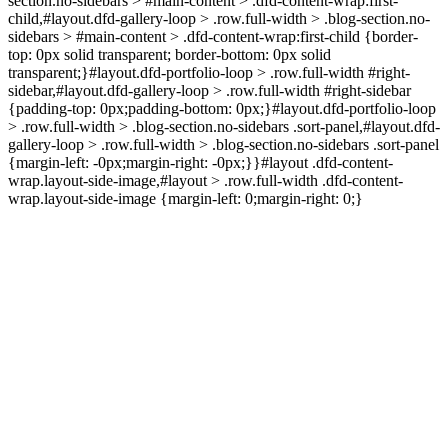
section.no-sidebars > #main-content > .dfd-content-wrap:first-
child,#layout.dfd-gallery-loop > .row.full-width > .blog-section.no-
sidebars > #main-content > .dfd-content-wrap:first-child {border-
top: 0px solid transparent; border-bottom: 0px solid
transparent;}#layout.dfd-portfolio-loop > .row.full-width #right-
sidebar,#layout.dfd-gallery-loop > .row.full-width #right-sidebar
{padding-top: 0px;padding-bottom: 0px;}#layout.dfd-portfolio-loop
> .row.full-width > .blog-section.no-sidebars .sort-panel,#layout.dfd-
gallery-loop > .row.full-width > .blog-section.no-sidebars .sort-panel
{margin-left: -0px;margin-right: -0px;}}#layout .dfd-content-
wrap.layout-side-image,#layout > .row.full-width .dfd-content-
wrap.layout-side-image {margin-left: 0;margin-right: 0;}