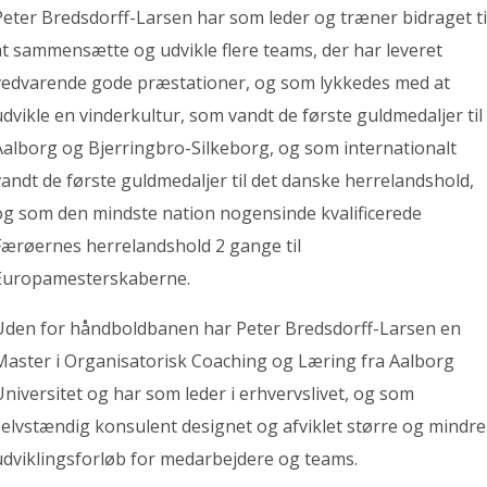
Peter Bredsdorff-Larsen har som leder og træner bidraget ti
at sammensætte og udvikle flere teams, der har leveret
vedvarende gode præstationer, og som lykkedes med at
udvikle en vinderkultur, som vandt de første guldmedaljer til
Aalborg og Bjerringbro-Silkeborg, og som internationalt
vandt de første guldmedaljer til det danske herrelandshold,
og som den mindste nation nogensinde kvalificerede
Færøernes herrelandshold 2 gange til
Europamesterskaberne.
Uden for håndboldbanen har Peter Bredsdorff-Larsen en
Master i Organisatorisk Coaching og Læring fra Aalborg
Universitet og har som leder i erhvervslivet, og som
selvstændig konsulent designet og afviklet større og mindre
udviklingsforløb for medarbejdere og teams.