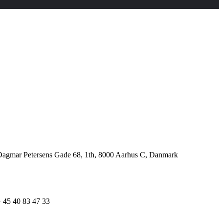
Adresse
agmar Petersens Gade 68, 1th, 8000 Aarhus C, Danmark
Mobil
 45 40 83 47 33